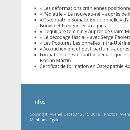
« Les déformations crâniennes positionne
« Pédiatrie – Le nouveau-né » auprès d
« Ostéopathie Somato-Emotionnelle » d’ap
Bonvin et Frédéric Descraques
« L’équilibre féminin » auprès de Claire M
« Le décodage fascial » avec Serge Paolett
« Les Postures Lésionnelles Intra-Utérin
« Accouchement et post-partum » auprès d
Formation à l’Ostéopathie pédiatrique et 
Florian Martin
Certificat de formation en Ostéopathie A
Infos
Copyright: Avenel-Osteo.fr 2015-2016 - Photos: Aven
Mentions légales