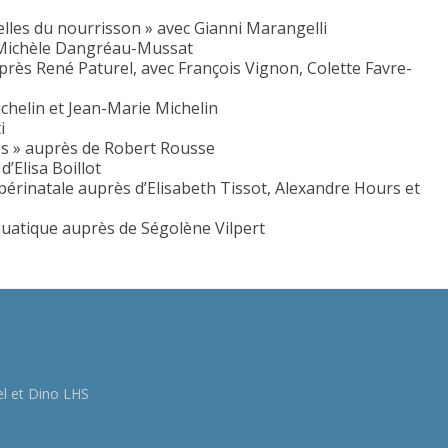
lles du nourrisson » avec Gianni Marangelli
e Michèle Dangréau-Mussat
rès René Paturel, avec François Vignon, Colette Favre-
ichelin et Jean-Marie Michelin
i
es » auprès de Robert Rousse
’Elisa Boillot
périnatale auprès d’Elisabeth Tissot, Alexandre Hours et
quatique auprès de Ségolène Vilpert
el et Dino LHS